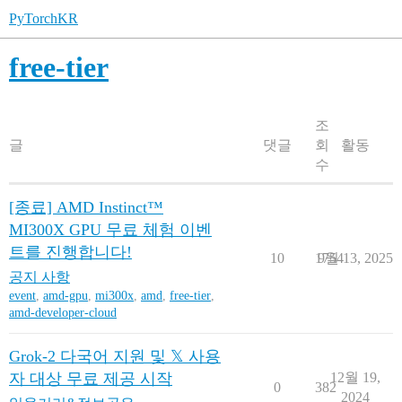
PyTorchKR
free-tier
조
글
댓글
회
활동
수
[종료] AMD Instinct™
MI300X GPU 무료 체험 이벤
트를 진행합니다!
10
1754
9월 13, 2025
공지 사항
event
,
amd-gpu
,
mi300x
,
amd
,
free-tier
,
amd-developer-cloud
Grok-2 다국어 지원 및 𝕏 사용
자 대상 무료 제공 시작
12월 19,
0
382
2024